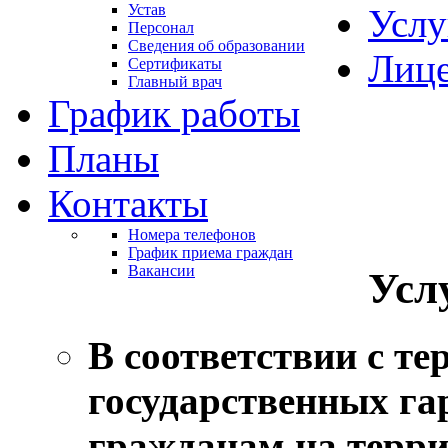
Устав
Услу
Персонал
Сведения об образовании
Лиц
Сертификаты
Главный врач
График работы
Планы
Контакты
Номера телефонов
График приема граждан
Вакансии
Усл
В соответствии с т
государственных га
гражданам на терри