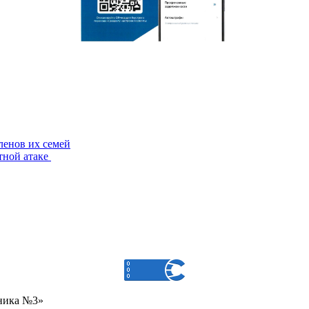
ленов их семей
тной атаке
ника №3»