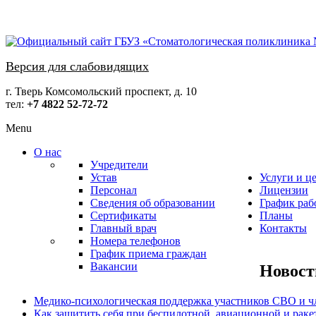
Версия для слабовидящих
г. Тверь Комсомольский проспект, д. 10
тел:
+7 4822 52-72-72
Menu
О нас
Учредители
Устав
Услуги и ц
Персонал
Лицензии
Сведения об образовании
График раб
Сертификаты
Планы
Главный врач
Контакты
Номера телефонов
График приема граждан
Вакансии
Новост
Медико-психологическая поддержка участников СВО и ч
Как защитить себя при беспилотной, авиационной и раке