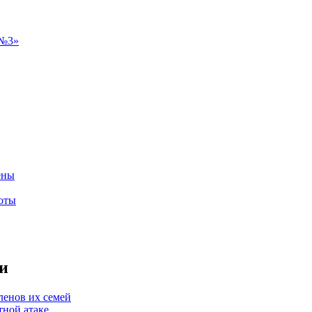
ены
оты
и
ленов их семей
тной атаке