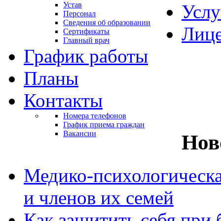
Устав
Услу
Персонал
Сведения об образовании
Лиц
Сертификаты
Главный врач
График работы
Планы
Контакты
Номера телефонов
График приема граждан
Вакансии
Нов
Медико-психологическ
и членов их семей
Как защитить себя при 