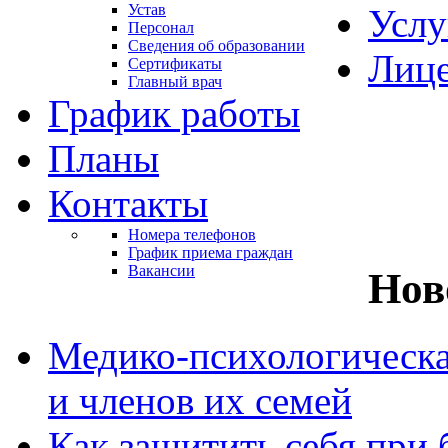
Устав
Услу
Персонал
Сведения об образовании
Лиц
Сертификаты
Главный врач
График работы
Планы
Контакты
Номера телефонов
График приема граждан
Вакансии
Нов
Медико-психологическ
и членов их семей
Как защитить себя при 