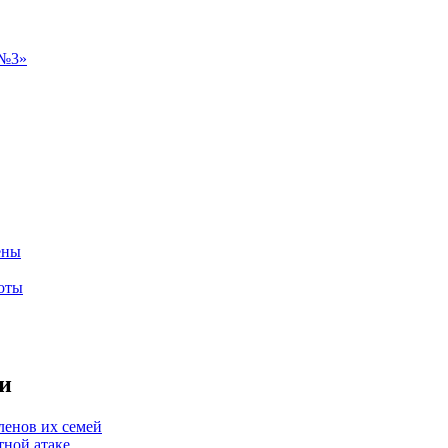
ены
оты
и
ленов их семей
тной атаке