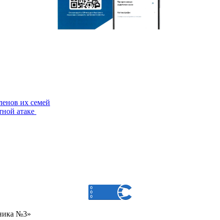
ленов их семей
тной атаке
ника №3»