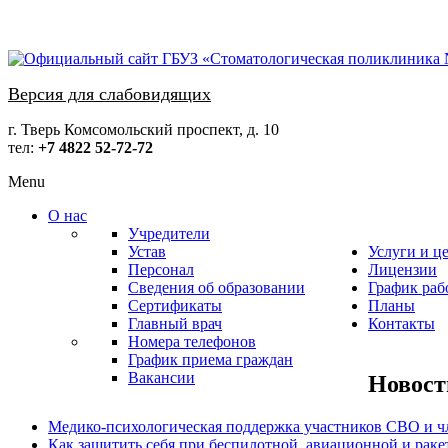
Версия для слабовидящих
г. Тверь Комсомольский проспект, д. 10
тел:
+7 4822 52-72-72
Menu
О нас
Учредители
Устав
Услуги и ц
Персонал
Лицензии
Сведения об образовании
График раб
Сертификаты
Планы
Главный врач
Контакты
Номера телефонов
График приема граждан
Вакансии
Новост
Медико-психологическая поддержка участников СВО и ч
Как защитить себя при беспилотной, авиационной и раке