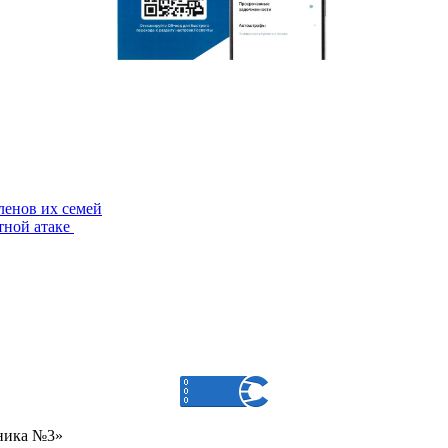
ленов их семей
тной атаке
ника №3»