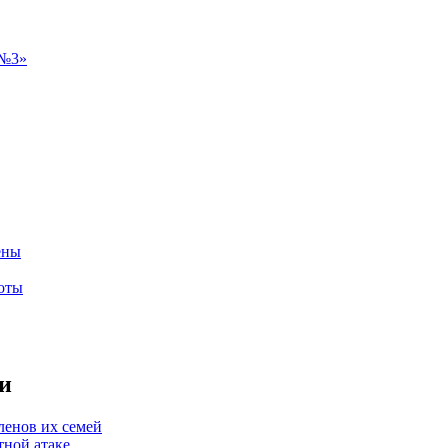
ены
оты
и
ленов их семей
тной атаке