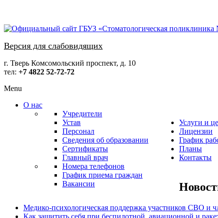
Версия для слабовидящих
г. Тверь Комсомольский проспект, д. 10
тел:
+7 4822 52-72-72
Menu
О нас
Учредители
Устав
Услуги и ц
Персонал
Лицензии
Сведения об образовании
График раб
Сертификаты
Планы
Главный врач
Контакты
Номера телефонов
График приема граждан
Вакансии
Новост
Медико-психологическая поддержка участников СВО и ч
Как защитить себя при беспилотной, авиационной и раке